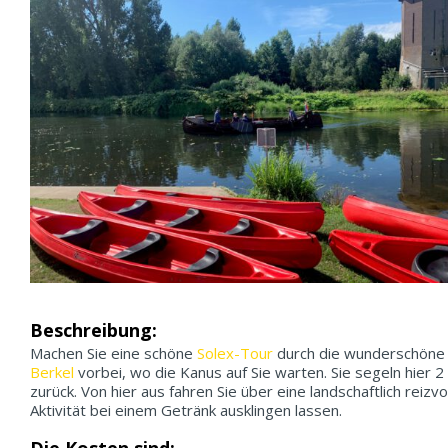
Beschreibung:
Machen Sie eine schöne
Solex-Tour
durch die wunderschöne
Berkel
vorbei, wo die Kanus auf Sie warten. Sie segeln hier
zurück. Von hier aus fahren Sie über eine landschaftlich reizv
Aktivität bei einem Getränk ausklingen lassen.