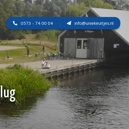
0573 - 74 00 04
info@uniekeuitjes.nl
lug