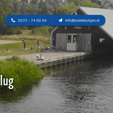
0573 - 74 00 04
info@uniekeuitjes.nl
lug