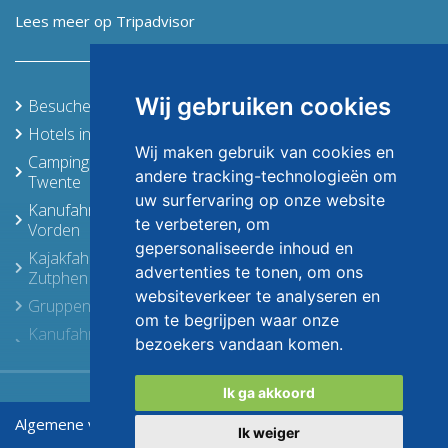
Lees meer op Tripadvisor
Wij gebruiken cookies
Besuchen Sie die Achterhoek
Hotels in Achterhoek, Stedendriehoek und Twente
Wij maken gebruik van cookies en
Campingplätze in Achterhoek, Stedendriehoek und
andere tracking-technologieën om
Twente
uw surfervaring op onze website
Kanufahren, Kajakfahren, Abendessen in Borculo &
te verbeteren, om
Vorden
gepersonaliseerde inhoud en
Kajakfahren und Essen in der Nähe von Deventer &
advertenties te tonen, om ons
Zutphen
websiteverkeer te analyseren en
Gruppenunterkünfte in Achterhoek und Twente
om te begrijpen waar onze
Kanufahren, Kajakfahren und Abendessen in Markelo
bezoekers vandaan komen.
und Holten
Standort für den Familientag
Ik ga akkoord
Hüpfburgvermietung Achterhoek
Algemene voorwaarden
Privacy verklaring
Ik weiger
Ausflüge in Lichtenvoorde