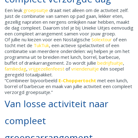
Een leuk
groepsuitje
draait niet alleen om de activiteit zelf.
Juist de combinatie van samen op pad gaan, lekker eten,
gezellig napraten en nergens omkijken naar hebben, maakt
de dag compleet. Daarom stel je bij Unieke Uitjes eenvoudig
een compleet arrangement samen voor jouw groep.
Of jullie nu kiezen voor een Nostalgische
Solextour
of een
tocht met de
TukTuk
, een actieve spelactiviteit of een
combinatie van meerdere onderdelen: wij helpen je om het
programma uit te breiden met lunch, borrel, barbecue,
buffet of drankarrangement. Zo wordt jullie
bedrijfsuitje
,
familiedag
,
vrijgezellenfeest
of
vriendenuitje
één soepel
geregeld totaalpakket.
“Combineer bijvoorbeeld
E-Choppertocht
met een lunch,
borrel of barbecue en maak van jullie activiteit een compleet
verzorgd groepsuitje.”
Van losse activiteit naar
compleet
groepsarrangement