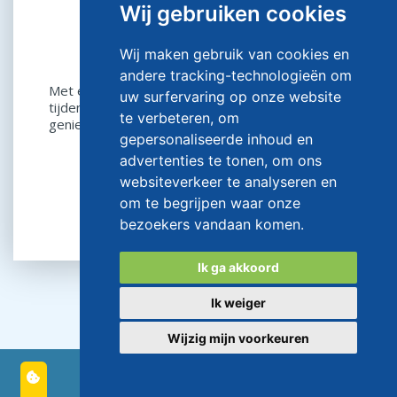
Wij gebruiken cookies
All-in Drank arrangement
Wij maken gebruik van cookies en
andere tracking-technologieën om
Met een drank arrangement kun je voor, na of
uw surfervaring op onze website
tijdens jouw uitje met jouw gezelschap heerlijk
te verbeteren, om
genieten van onbeperkte drankjes!...
gepersonaliseerde inhoud en
advertenties te tonen, om ons
websiteverkeer te analyseren en
om te begrijpen waar onze
Direct boeken
bezoekers vandaan komen.
Ik ga akkoord
Ik weiger
Wijzig mijn voorkeuren