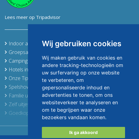
Lees meer op Tripadvisor
Wij gebruiken cookies
Indoor activiteiten
Groepsaccommodaties in de Achterhoek en Twente
Wij maken gebruik van cookies en
Campings in de Achterhoek
andere tracking-technologieën om
Hotels in de Achterhoek, Stedendriehoek en Twente
uw surfervaring op onze website
Onze Tips
te verbeteren, om
Spelshows
gepersonaliseerde inhoud en
advertenties te tonen, om ons
Familie uitjes
websiteverkeer te analyseren en
Zelf uitjes samenstellen
om te begrijpen waar onze
Goedkope activiteiten
bezoekers vandaan komen.
Budget uitjes
Ik ga akkoord