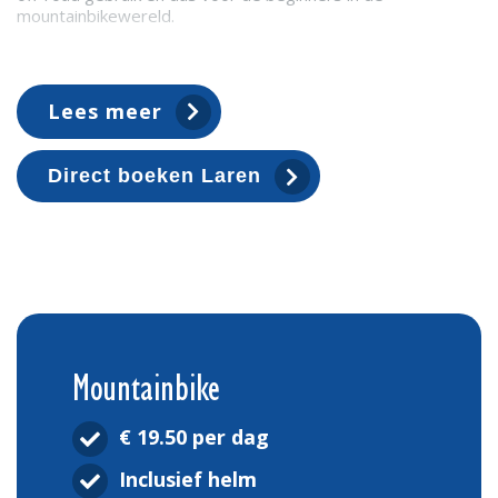
mountainbikewereld.
De beproefde aluminium frameconstructie garandeert
sportief, comfortabel rijgedrag en een ontspannen
zithouding. Die mountainbike is voorzien van velgremmen
Lees meer
met veel grip, en een stabiel verende voorvork die veiligheid
en comfort biedt bij afdalingen en sprongen.
Direct boeken Laren
Mountainbike
€ 19.50
per dag
Inclusief helm