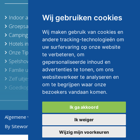
Onderweg zijn verschillende horecagelenheden om lekker
uit te rusten. Onderaan de pagina vindt je alle informatie
over de routes. Kies de route die bij u vaardigheden en
Wij gebruiken cookies
Indoor activiteiten
ervaring past. De route start altijd vanaf onze locatie
Groepsaccommodaties in de Achterhoek en Twente
(Deventerweg 67C in Laren Gld.)
Wij maken gebruik van cookies en
Campings in de Achterhoek
andere tracking-technologieën om
Hotels in de Achterhoek, Stedendriehoek en Twente
Kleur
Startlocatie
uw surfervaring op onze website
Plaats
en
en afstand
Link route
Onze Tips
te verbeteren, om
afstand
tot route
Spelshows
gepersonaliseerde inhoud en
advertenties te tonen, om ons
Familie uitjes
Paars
8,7 km tot
Lochem /
websiteverkeer te analyseren en
(21,1
startpunt
Route
Zelf uitjes samenstellen
Lochemseberg
km)
route.
om te begrijpen waar onze
Goedkope activiteiten
bezoekers vandaan komen.
Budget uitjes
11,3 km
Groen
tot
Ik ga akkoord
Borculo
(15,9
Route
startpunt
km)
Uitjes met overnachting
route.
Algemene voorwaarden
Privacy verklaring
Ik weiger
Bijzonder Trouwvervoer
By Sitework
Afdelingsuitjes
Wijzig mijn voorkeuren
20,8 km
Blauw
tot