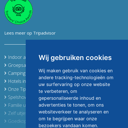
Lees meer op Tripadvisor
Wij gebruiken cookies
Indoor activiteiten
Groepsaccommodaties in de Achterhoek en Twente
Wij maken gebruik van cookies en
Campings in de Achterhoek
andere tracking-technologieën om
Hotels in de Achterhoek, Stedendriehoek en Twente
uw surfervaring op onze website
Onze Tips
te verbeteren, om
Spelshows
gepersonaliseerde inhoud en
advertenties te tonen, om ons
Familie uitjes
websiteverkeer te analyseren en
Zelf uitjes samenstellen
om te begrijpen waar onze
Goedkope activiteiten
bezoekers vandaan komen.